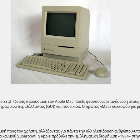
, ο Στιβ Τζομπς παρουσίασε τον Apple Macintosh, φέρνοντας επανάσταση στου
 γραφικού περιβάλλοντος (GUI) και ποντικιού. Ο πρώτος «Mac» κυκλοφόρησε μ
λική προς τον χρήστη, αλλάζοντας για πάντα την αλληλεπίδραση ανθρώπου-υπ
ερικανικού Superbowl, η Apple πρόβαλε την εμβληματική διαφήμιση «1984» στη