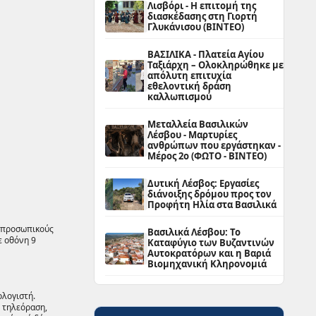
Λισβόρι - Η επιτομή της
διασκέδασης στη Γιορτή
Γλυκάνισου (ΒΙΝΤΕΟ)
ΒΑΣΙΛΙΚΑ - Πλατεία Αγίου
Ταξιάρχη – Ολοκληρώθηκε με
απόλυτη επιτυχία
εθελοντική δράση
καλλωπισμού
Μεταλλεία Βασιλικών
Λέσβου - Μαρτυρίες
ανθρώπων που εργάστηκαν -
Μέρος 2ο (ΦΩΤΟ - ΒΙΝΤΕΟ)
Δυτική Λέσβος: Εργασίες
διάνοιξης δρόμου προς τον
Προφήτη Ηλία στα Βασιλικά
ς προσωπικούς
Βασιλικά Λέσβου: Το
ε οθόνη 9
Καταφύγιο των Βυζαντινών
Αυτοκρατόρων και η Βαριά
Βιομηχανική Κληρονομιά
ολογιστή.
ν τηλεόραση,