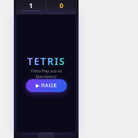
1
0
TETRIS
Πάτα Play για να
ξεκινήσεις!
▶ ΠΑΙΞΕ