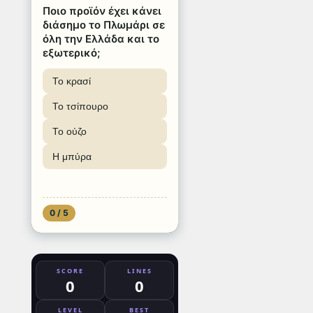
Ποιο προϊόν έχει κάνει
διάσημο το Πλωμάρι σε
όλη την Ελλάδα και το
εξωτερικό;
Το κρασί
Το τσίπουρο
Το ούζο
Η μπύρα
0 / 5
SCORE
LINES
0
0
LEVEL
BEST