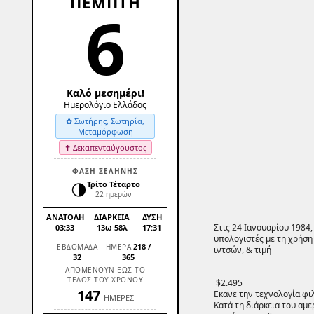
ΠΕΜΠΤΗ
6
Καλό μεσημέρι!
Ημερολόγιο Ελλάδος
✿ Σωτήρης, Σωτηρία,
Μεταμόρφωση
✝ Δεκαπενταύγουστος
ΦΑΣΗ ΣΕΛΗΝΗΣ
🌗
Τρίτο Τέταρτο
22 ημερών
ΑΝΑΤΟΛΗ
ΔΙΑΡΚΕΙΑ
ΔΥΣΗ
Στις 24 Ιανουαρίου 1984
03:33
13ω 58λ
17:31
υπολογιστές με τη χρήση
218
/
ΕΒΔΟΜΑΔΑ
ΗΜΕΡΑ
ιντσών, & τιμή
32
365
ΑΠΟΜΕΝΟΥΝ ΕΩΣ ΤΟ
ΤΕΛΟΣ ΤΟΥ ΧΡΟΝΟΥ
$2.495
147
Εκανε την τεχνολογία φι
ΗΜΕΡΕΣ
Κατά τη διάρκεια του αμ