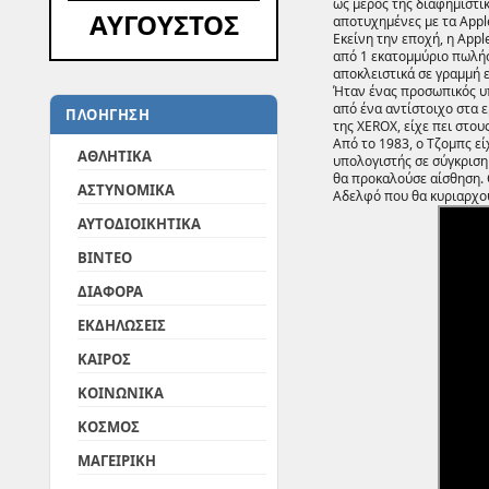
ως μέρος της διαφημιστικ
ΑΥΓΟΥΣΤΟΣ
αποτυχημένες με τα Apple 
Εκείνη την εποχή, η App
από 1 εκατομμύριο πωλή
αποκλειστικά σε γραμμή 
Ήταν ένας προσωπικός υπ
από ένα αντίστοιχο στα 
ΠΛΟΗΓΗΣΗ
της XEROX, είχε πει στο
Από το 1983, ο Τζομπς εί
ΑΘΛΗΤΙΚΑ
υπολογιστής σε σύγκριση 
θα προκαλούσε αίσθηση. 
ΑΣΤΥΝΟΜΙΚΑ
Αδελφό που θα κυριαρχού
ΑΥΤΟΔΙΟΙΚΗΤΙΚΑ
ΒΙΝΤΕΟ
ΔΙΑΦΟΡΑ
ΕΚΔΗΛΩΣΕΙΣ
ΚΑΙΡΟΣ
ΚΟΙΝΩΝΙΚΑ
ΚΟΣΜΟΣ
ΜΑΓΕΙΡΙΚΗ