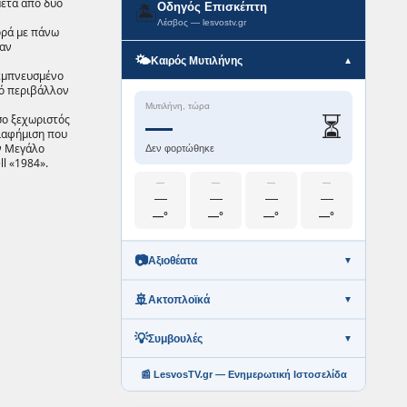
μετά από δύο
Οδηγός Επισκέπτη
🏝️
Λέσβος — lesvostv.gr
ορά με πάνω
ταν
🌤️
Καιρός Μυτιλήνης
▼
 εμπνευσμένο
κό περιβάλλον
Μυτιλήνη, τώρα
⏳
όσο ξεχωριστός
—
διαφήμιση που
ον Μεγάλο
Δεν φορτώθηκε
l «1984».
—
—
—
—
—
—
—
—
—°
—°
—°
—°
📷
Αξιοθέατα
▼
🚢
Ακτοπλοϊκά
▼
💡
Συμβουλές
▼
📰 LesvosTV.gr — Ενημερωτική Ιστοσελίδα