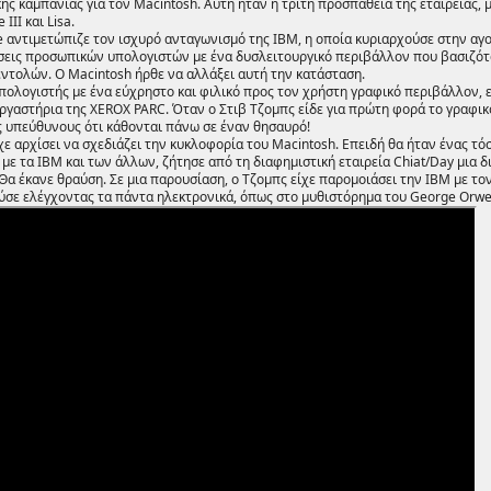
ής καμπάνιας για τον Macintosh. Αυτή ήταν η τρίτη προσπάθεια της εταιρείας, 
III και Lisa.
le αντιμετώπιζε τον ισχυρό ανταγωνισμό της IBM, η οποία κυριαρχούσε στην αγ
σεις προσωπικών υπολογιστών με ένα δυσλειτουργικό περιβάλλον που βασιζό
εντολών. Ο Macintosh ήρθε να αλλάξει αυτή την κατάσταση.
ολογιστής με ένα εύχρηστο και φιλικό προς τον χρήστη γραφικό περιβάλλον,
εργαστήρια της XEROX PARC. Όταν ο Στιβ Τζομπς είδε για πρώτη φορά το γραφι
υς υπεύθυνους ότι κάθονται πάνω σε έναν θησαυρό!
χε αρχίσει να σχεδιάζει την κυκλοφορία του Macintosh. Επειδή θα ήταν ένας τ
με τα IBM και των άλλων, ζήτησε από τη διαφημιστική εταιρεία Chiat/Day μια 
Θα έκανε θραύση. Σε μια παρουσίαση, ο Τζομπς είχε παρομοιάσει την IBM με τ
σε ελέγχοντας τα πάντα ηλεκτρονικά, όπως στο μυθιστόρημα του George Orwel