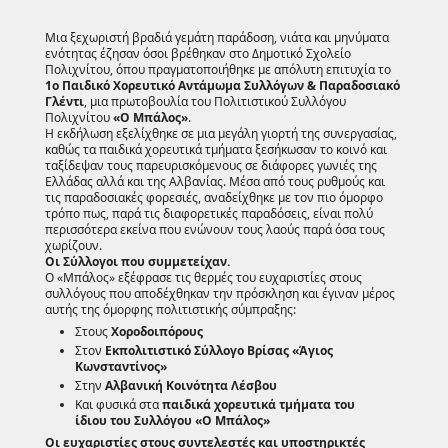
Μια ξεχωριστή βραδιά γεμάτη παράδοση, νιάτα και μηνύματα
ενότητας έζησαν όσοι βρέθηκαν στο Δημοτικό Σχολείο
Πολιχνίτου, όπου πραγματοποιήθηκε με απόλυτη επιτυχία το
1ο Παιδικό Χορευτικό Αντάμωμα Συλλόγων & Παραδοσιακό
Γλέντι
, μια πρωτοβουλία του Πολιτιστικού Συλλόγου
Πολιχνίτου
«Ο Μπάλος»
.
Η εκδήλωση εξελίχθηκε σε μια μεγάλη γιορτή της συνεργασίας,
καθώς τα παιδικά χορευτικά τμήματα ξεσήκωσαν το κοινό και
ταξίδεψαν τους παρευρισκόμενους σε διάφορες γωνιές της
Ελλάδας αλλά και της Αλβανίας. Μέσα από τους ρυθμούς και
τις παραδοσιακές φορεσιές, αναδείχθηκε με τον πιο όμορφο
τρόπο πως, παρά τις διαφορετικές παραδόσεις, είναι πολύ
περισσότερα εκείνα που ενώνουν τους λαούς παρά όσα τους
χωρίζουν.
Οι Σύλλογοι που συμμετείχαν.
Ο «Μπάλος» εξέφρασε τις θερμές του ευχαριστίες στους
συλλόγους που αποδέχθηκαν την πρόσκληση και έγιναν μέρος
αυτής της όμορφης πολιτιστικής σύμπραξης:
Στους
Χοροδοιπόρους
Στον
Εκπολιτιστικό Σύλλογο Βρίσας «Άγιος
Κωνσταντίνος»
Στην
Αλβανική Κοινότητα Λέσβου
Και φυσικά στα
παιδικά χορευτικά τμήματα του
ίδιου του Συλλόγου «Ο Μπάλος»
Οι ευχαριστίες στους συντελεστές και υποστηρικτές