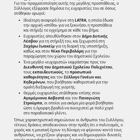
Για την πραγματοποίηση αυτής της μεγάλης προσπάθειας, ο
Σύλλογος εξέφρασε δημόσια τις ευχαριστίες του σε όσους
στάθηκαν αρωγοί:
Ιδιαίτερη αναφορά έγινε στη
LATRA
, η οποία έδωσε
την αρχική «σπίθα» για να ξεκινήσει η προσπάθεια
και στήριξε το εγχείρημα σε κάθε του βήμα.
Ευχαριστίες απευθύνθηκαν στον
Δήμο Δυτικής
Λέσβου
για τη στήριξή του, και ξεχωριστά στη
Ζαχάρω Ιωακείμ
για τη διαρκή της υποστήριξη,
καθώς και στον
Νίκο Περιβολάρη
για την
παραχώρηση του χώρου του Δημοτικού Σχολείου.
Ένα μεγάλο «ευχαριστώ» εκφράστηκε προς τον
Διευθυντή του Δημοτικού Σχολείου Πολιχνίτου
,
τους
εκπαιδευτικούς
, το
προσωπικό
καθαριότητας
και τον
Σύλλογο Γονέων και
Κηδεμόνων
, που βοήθησαν καθοριστικά για την
ομαλή διεξαγωγή της γιορτής.
Θερμές ευχαριστίες στάλθηκαν επίσης στον
Αγαμέμνονα Ασβεστά
και τον
Παναγιώτη
Στρούμπα
, οι οποίοι για ακόμα μία φορά βοήθησαν
ώστε η όμορφη βραδιά να συνεχιστεί με πολύ χορό
στο παραδοσιακό γλέντι.
Όπως χαρακτηριστικά σημειώνουν οι άνθρωποι του Συλλόγου,
τέτοιες δράσεις αποδεικνύουν στην πράξη ότι ο πολιτισμός, ο
χορός και η μουσική έχουν τη δύναμη να φέρνουν κοντά τους
ανθρώπους, να χτίζουν γέφυρες και να δημιουργούν δυνατές
κοινές αναμνήσεις που μένουν ζωντανές στον χρόνο.