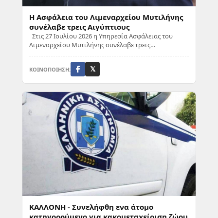
Η Ασφάλεια του Λιμεναρχείου Μυτιλήνης
συνέλαβε τρεις Αιγύπτιους
Στις 27 Ιουλίου 2026 η Υπηρεσία Ασφάλειας του
Λιμεναρχείου Μυτιλήνης συνέλαβε τρεις
αλλοδαπούς, υπηκόους Αιγύπτου, ηλικίας 15, 16 και
18 ε...
ΚΟΙΝΟΠΟΙΗΣΗ:
𝕏
ΚΑΛΛΟΝΗ - Συνελήφθη ενα άτομο
κατηγορούμενο για κακομεταχείριση ζώου