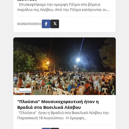
Επισκεφτήκαμε την ομορφη Πέτρα στα βόρεια
παράλια της Λέσβου. Από την Πέτρα κατάγονται οι
νομομαθείς Νεοκλής Καζάζης, Νικόλαος
Ελευθεριάδη...
ΚΟΙΝΟΠΟΙΗΣΗ:
𝕏
"Πλούσια" Μουσικοχορευτική ήταν η
Βραδιά στα Βασιλικά Λέσβου
"Πλούσια" ήταν η Βραδιά στα Βασιλικά Λέσβου την
Παρασκευή 18 Αυγούστου. Η όμορφη
μουσικοχορευτική βραδιά που διοργάνωσε
παραμον...