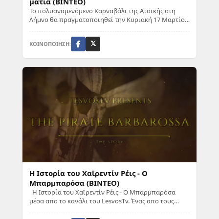
ματιά (BINTEO)
Το πολυαναμενόμενο Καρναβάλι της Ατσικής στη
Λήμνο θα πραγματοποιηθεί την Κυριακή 17 Μαρτίου
στην πλατεία του χωριού. Ο Πολιτιστικός Σύλλογο...
ΚΟΙΝΟΠΟΙΗΣΗ:
𝕏
Η Ιστορία του Χαϊρεντίν Ρέις - Ο
Μπαρμπαρόσα (ΒΙΝΤΕΟ)
Η Ιστορία του Χαϊρεντίν Ρέις - Ο Μπαρμπαρόσα
μέσα απο το κανάλι του LesvosTv. Ένας απο τους
μεγαλύτερους Πειρατές ... Ο "Κοκκινογένη...