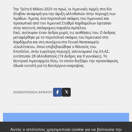
Την Τρίτη 6 Μάϊου 2025 το πρωί, οι Λιμενικές Αρχές στη Χίο
έλαβαν αναφορά για την άφιξη αλλοδαπών στην περιοχή των
Αμάδων. Άμεσα, ένα περιπολικό σκάφος του Λιμενικού και
προσωπικό από τον Λιμενικό Σταθμό Καρδαμύλων έφτασαν
στην κοντινή, απόκρημνη παραλία Αμπέλου.
Εκεί, ανέσυραν έναν άνδρα χωρίς τις αισθήσεις του. Ο άνδρας
μεταφέρθηκε με το περιπολικό σκάφος του Λιμενικού στα
Καρδάμυλα και στη συνέχεια στο Γενικό Νοσοκομείο
«Σκυλίτσειο», όπου επιβεβαιώθηκε ο θάνατός του.
Επιπλέον, στην ευρύτερη περιοχή, αστυνομικοί της ΕΛ.ΑΣ.
εντόπισαν 28 αλλοδαπούς (19 άνδρες και 9 γυναίκες). Το
Κεντρικό Λιμεναρχείο Χίου, το οποίο διεξάγει την προανάκριση,
έδωσε εντολή για τη διενέργεια νεκροψίας.
ΚΟΙΝΟΠΟΙΗΣΗ ΑΡΘΡΟΥ:
𝕏
Αυτός ο ιστότοπος χρησιμοποιεί cookie για να βελτιώσει την
©
2026 LesvosTV.gr - email: LesvosTvgr@gmail.com