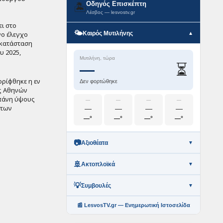
Οδηγός Επισκέπτη
🏝️
Λέσβος — lesvostv.gr
ει στο
🌤️
Καιρός Μυτιλήνης
νο έλεγχο
▼
γκατάσταση
υ 2025,
Μυτιλήνη, τώρα
⏳
—
ρρίφθηκε η εν
Δεν φορτώθηκε
ας Αθηνών
πάνη ύψους
—
—
—
—
 των
—
—
—
—
—°
—°
—°
—°
📷
Αξιοθέατα
▼
🚢
Ακτοπλοϊκά
▼
💡
Συμβουλές
▼
📰 LesvosTV.gr — Ενημερωτική Ιστοσελίδα