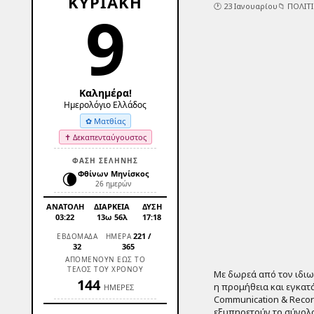
ΚΥΡΙΑΚΗ
9
🕐 23 Ιανουαρίου
📁
ΠΟΛΙΤ
Καλημέρα!
Ημερολόγιο Ελλάδος
✿ Ματθίας
✝ Δεκαπενταύγουστος
ΦΑΣΗ ΣΕΛΗΝΗΣ
🌘
Φθίνων Μηνίσκος
26 ημερών
ΑΝΑΤΟΛΗ
ΔΙΑΡΚΕΙΑ
ΔΥΣΗ
03:22
13ω 56λ
17:18
221
/
ΕΒΔΟΜΑΔΑ
ΗΜΕΡΑ
32
365
ΑΠΟΜΕΝΟΥΝ ΕΩΣ ΤΟ
ΤΕΛΟΣ ΤΟΥ ΧΡΟΝΟΥ
Με δωρεά από τον ιδιω
144
η προμήθεια και εγκα
ΗΜΕΡΕΣ
Communication & Recor
εξυπηρετούν το σύνολο