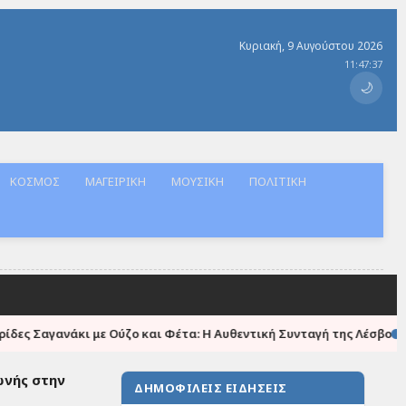
Κυριακή, 9 Αυγούστου 2026
11:47:37
🌙
ΚΟΣΜΟΣ
ΜΑΓΕΙΡΙΚΗ
ΜΟΥΣΙΚΗ
ΠΟΛΙΤΙΚΗ
●
 Ούζο και Φέτα: Η Αυθεντική Συνταγή της Λέσβου
ΠΕΤΡΑ - 74χρο
ωνής στην
ΔΗΜΟΦΙΛΕΙΣ ΕΙΔΗΣΕΙΣ