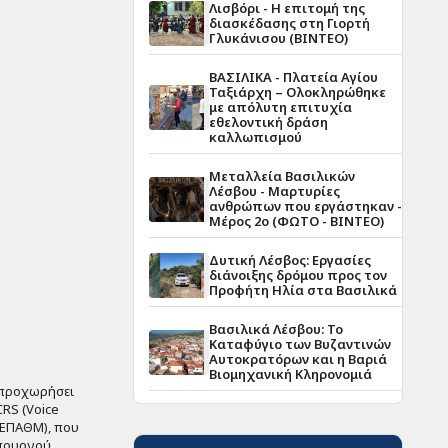
Λισβόρι - Η επιτομή της
διασκέδασης στη Γιορτή
Γλυκάνισου (ΒΙΝΤΕΟ)
ΒΑΣΙΛΙΚΑ - Πλατεία Αγίου
Ταξιάρχη – Ολοκληρώθηκε
με απόλυτη επιτυχία
εθελοντική δράση
καλλωπισμού
Μεταλλεία Βασιλικών
Λέσβου - Μαρτυρίες
ανθρώπων που εργάστηκαν -
Μέρος 2ο (ΦΩΤΟ - ΒΙΝΤΕΟ)
Δυτική Λέσβος: Εργασίες
διάνοιξης δρόμου προς τον
Προφήτη Ηλία στα Βασιλικά
Βασιλικά Λέσβου: Το
Καταφύγιο των Βυζαντινών
Αυτοκρατόρων και η Βαριά
Βιομηχανική Κληρονομιά
 προχωρήσει
VCRS
(Voice
ΚΕΠΑΘΜ), που
Υπουργού