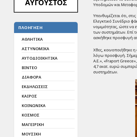
ΑΥΓΟΥΣΤΟΣ
Υποδομών και Μεταφο
Υπενθυμίζεται ότι, στ
Ελεγκτικό Συνέδριο φ
νομιμότητας
, ώστε να
ΠΛΟΗΓΗΣΗ
των συστημάτων.
Επί 
ασκήθηκε προσφυγή απ
ΑΘΛΗΤΙΚΑ
ΑΣΤΥΝΟΜΙΚΑ
Χ
θες, κοινοποιήθηκε η
λόγω προσφυγή.
Σήμε
ΑΥΤΟΔΙΟΙΚΗΤΙΚΑ
Α.Ε.», «
Fraport
Greece
»
4,7 εκατ. ευρώ συμπερ
ΒΙΝΤΕΟ
συστημάτων.
ΔΙΑΦΟΡΑ
ΕΚΔΗΛΩΣΕΙΣ
ΚΑΙΡΟΣ
ΚΟΙΝΩΝΙΚΑ
ΚΟΣΜΟΣ
ΜΑΓΕΙΡΙΚΗ
ΜΟΥΣΙΚΗ