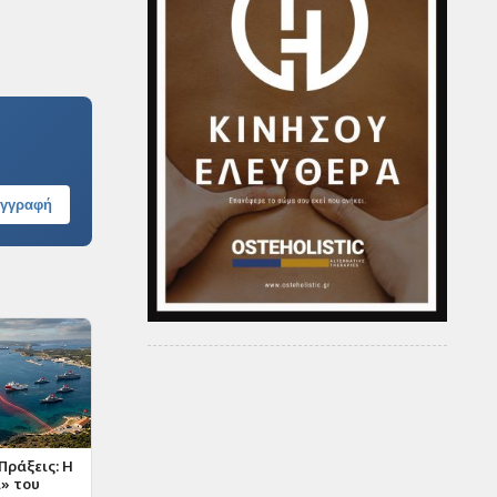
γγραφή
Πράξεις: Η
» του