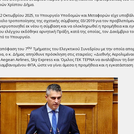
ρών Χρίστου Δήμα.
ις 2 Οκτωβρίου 2025, το Υπουργείο Υποδομών και Μεταφορών είχε υποβάλ
άκελο
τροποποίησης της σχετικής σύμβασης 03/2019 για τον προβλεπόμε
 ενεργοποιηθεί εκ νέου η σύμβαση και να ολοκληρωθεί η προμήθεια και ε
του ελέγχου εκδόθηκε αρνητική Πράξη, κατά της οποίας, τον Δεκέμβριο το
ό το Υπουργείο.
ου
 απόφαση του 7
Τμήματος του Ελεγκτικού Συνεδρίου με την οποία απο
ρα, ο κ. Δήμας απηύθυνε πρόσκληση στις
εταιρείες: «Διεθνής Αερολιμέν
,
Aegean
Airlines
,
Sky
Express
και Όμιλος ΓΕΚ ΤΕΡΝΑ να αναλάβουν
τη δα
ιλαμβανομένου ΦΠΑ, ώστε να γίνει άμεσα η προμήθεια και η εγκατάσταση