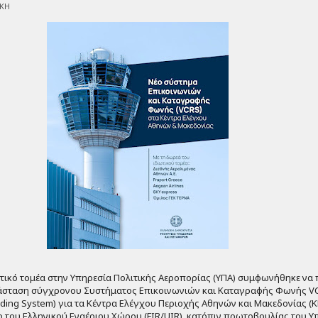
ΙΚΗ
τικό τομέα στην Υπηρεσία Πολιτικής Αεροπορίας (ΥΠΑ) συμφωνήθηκε να
τάσταση σύγχρονου
Συστήματος Επικοινωνιών και Καταγραφής Φωνής 
ding System) για τα Κέντρα Ελέγχου Περιοχής Αθηνών και Μακεδονίας (
 του Ελληνικού Εναέριου Χώρου (FIR/UIR),
κατόπιν πρωτοβουλίας του 