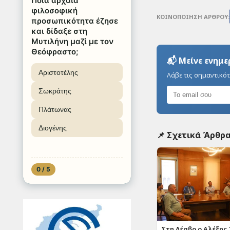
Ποια αρχαία
φιλοσοφική
ΚΟΙΝΟΠΟΙΗΣΗ ΑΡΘΡΟΥ:
προσωπικότητα έζησε
και δίδαξε στη
Μυτιλήνη μαζί με τον
Θεόφραστο;
📬 Μείνε ενημ
Αριστοτέλης
Λάβε τις σημαντικότ
Σωκράτης
Πλάτωνας
Διογένης
📌 Σχετικά Άρθρ
0 / 5
Στη Λέσβο ο Αλέξης