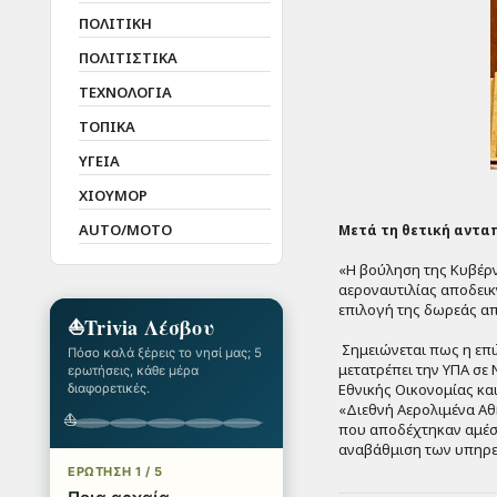
ΠΟΛΙΤΙΚΗ
ΠΟΛΙΤΙΣΤΙΚΑ
ΤΕΧΝΟΛΟΓΙΑ
ΤΟΠΙΚΑ
ΥΓΕΙΑ
ΧΙΟΥΜΟΡ
AUTO/MOTO
Μετά τη θετική ανταπ
«Η βούληση της Κυβέρ
αεροναυτιλίας αποδεικ
επιλογή της δωρεάς απ
⛵
Trivia Λέσβου
Σημειώνεται πως η επι
Πόσο καλά ξέρεις το νησί μας; 5
μετατρέπει την ΥΠΑ σε
ερωτήσεις, κάθε μέρα
Εθνικής Οικονομίας και
διαφορετικές.
«Διεθνή Αερολιμένα Αθη
⛵
που αποδέχτηκαν αμέσ
αναβάθμιση των υπηρεσ
ΕΡΩΤΗΣΗ 1 / 5