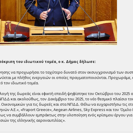
όκριση του ιδιωτικού τομέα, ο κ. Δήμας δήλωσε:
νησης να προχωρήσει το ταχύτερο δυνατό στον εκσυγχρονισμό των συ
νύεται με πλήθος ενεργειών οι οποίες πραγματοποιούνται.
Π
ροχωράμε, 
ό τον ιδιωτικό τομέα.
λογή της δωρεάς είναι εφικτή επειδή ψηφίστηκε τον Οκτώβριο του 2025 
 ΝΠΔΔ και ακολούθως, τον Δεκέμβριο του 2025, το νέο θεσμικό πλαίσιο τ
 Οικονομικών για τις δωρεές και στα ΝΠΔΔ. Θέλω να ευχαριστήσω τις ετ
νών Α.Ε.», «
Fraport
Greece
»,
Aegean
Airlines
,
Sky
Express
και τον Όμιλο
ως να συμβάλλουν εμπράκτως στην υλοποίηση ενός κρίσιμου έργου για
ιών της ελληνικής αεροναυτιλίας».