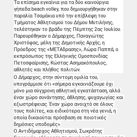
Τα επίσημα εγκαίνια για τα δύο καινούργια 
γήπεδα beach volley, που δημιουργήθηκαν στην 
παραλία Τσαμάκια υπό την επίβλεψη του 
Τμήματος Αθλητισμού του Δήμου Μυτιλήνης, 
τελέστηκαν το βράδυ της Πέμπτης 2ας Ιουλίου. 
Παρευρέθηκαν ο Δήμαρχος, Παναγιώτης 
Χριστόφας, μέλη της Δημοτικής Αρχής, η 
Πρόεδρος της «ΜΕΤΑδρασης», Λώρα Παππά, ο 
εκπρόσωπος της Ελληνικής Ομοσπονδίας 
Πετοσφαίρισης, Κώστας Ασημακόπουλος, 
αθλητές και πλήθος πολιτών.
Ο Δήμαρχος, στην σύντομη ομιλία του, 
υπογράμμισε ότι «σήμερα εγκαινιάζουμε όχι 
μόνο μια σύγχρονη αθλητική εγκατάσταση, αλλά 
έναν χώρο συνάντησης, άθλησης, ψυχαγωγίας και 
εξωστρέφειας. Έναν χώρο ανοιχτό σε όλους 
τους πολίτες, και ειδικότερα στη νέα γενιά, η 
οποία δικαιούται πρόσβαση σε ποιοτικές 
δημόσιες υποδομές».
Ο Αντιδήμαρχος Αθλητισμού, Σωκράτης 