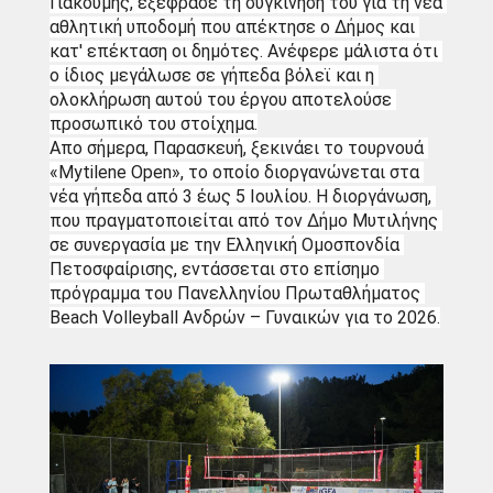
Γιακουμής, εξέφρασε τη συγκίνησή του για τη νέα 
αθλητική υποδομή που απέκτησε ο Δήμος και 
κατ' επέκταση οι δημότες. Ανέφερε μάλιστα ότι 
ο ίδιος μεγάλωσε σε γήπεδα βόλεϊ και η 
ολοκλήρωση αυτού του έργου αποτελούσε 
προσωπικό του στοίχημα.
Απο σήμερα, Παρασκευή, ξεκινάει το τουρνουά 
«Mytilene Open», το οποίο διοργανώνεται στα 
νέα γήπεδα από 3 έως 5 Ιουλίου. Η διοργάνωση, 
που πραγματοποιείται από τον Δήμο Μυτιλήνης 
σε συνεργασία με την Ελληνική Ομοσπονδία 
Πετοσφαίρισης, εντάσσεται στο επίσημο 
πρόγραμμα του Πανελληνίου Πρωταθλήματος 
Beach Volleyball Ανδρών – Γυναικών για το 2026.