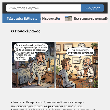
●
οπούλου και τον Νεοκλή Νεοφυτίδη
Εκτεταμένες παρεμβάσει
Τελευταίες Ειδήσεις
Ο Πονοκέφαλος
- Γιατρέ, κάθε πρωί που ξυπνάω αισθάνομαι τρομερό
πονοκέφαλο,ναυτία και δε με κρατάνε τα ποδιά μου.