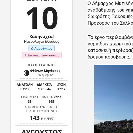
10
Ο Δήμαρχος Μυτιλήν
αναβάθμισης του γηπ
Σωκράτης Γιακουμής,
Πρόεδρος του Συλλό
Καληνύχτα!
Το έργο περιλαμβάνε
Ημερολόγιο Ελλάδος
κερκίδων χωρητικότη
✿ Λαυρέντιος
κατασκευή περίφραξ
✝ Δεκαπενταύγουστος
δρόμου πρόσβασης.
ΦΑΣΗ ΣΕΛΗΝΗΣ
🌘
Φθίνων Μηνίσκος
26 ημερών
ΑΝΑΤΟΛΗ
ΔΙΑΡΚΕΙΑ
ΔΥΣΗ
03:23
13ω 54λ
17:17
222
/
ΕΒΔΟΜΑΔΑ
ΗΜΕΡΑ
33
365
ΑΠΟΜΕΝΟΥΝ ΕΩΣ ΤΟ
ΤΕΛΟΣ ΤΟΥ ΧΡΟΝΟΥ
143
ΗΜΕΡΕΣ
ΑΥΓΟΥΣΤΟΣ