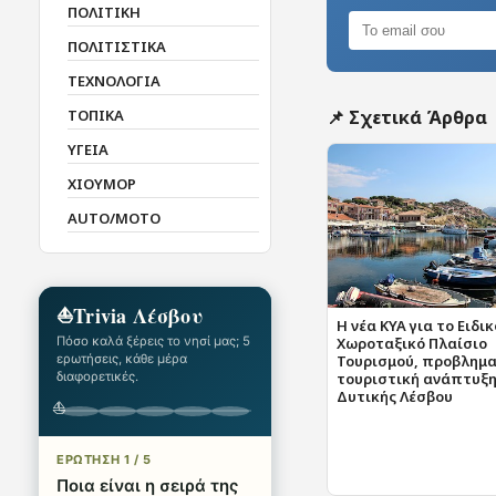
ΠΟΛΙΤΙΚΗ
ΠΟΛΙΤΙΣΤΙΚΑ
ΤΕΧΝΟΛΟΓΙΑ
ΤΟΠΙΚΑ
📌 Σχετικά Άρθρα
ΥΓΕΙΑ
ΧΙΟΥΜΟΡ
AUTO/MOTO
⛵
Trivia Λέσβου
Η νέα KYA για το Ειδικ
Χωροταξικό Πλαίσιο
Πόσο καλά ξέρεις το νησί μας; 5
Τουρισμού, προβλημα
ερωτήσεις, κάθε μέρα
τουριστική ανάπτυξη
διαφορετικές.
Δυτικής Λέσβου
⛵
ΕΡΩΤΗΣΗ 1 / 5
Ποια είναι η σειρά της