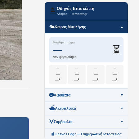
Οδηγός Επισκέπτη
🏝️
Λέσβος — lesvostv.gr
🌤️
Καιρός Μυτιλήνης
▼
Μυτιλήνη, τώρα
⏳
—
Δεν φορτώθηκε
—
—
—
—
—
—
—
—
—°
—°
—°
—°
📷
Αξιοθέατα
▼
⛴️
Ακτοπλοϊκά
▼
💡
Συμβουλές
▼
📰 LesvosTV.gr — Ενημερωτική Ιστοσελίδα