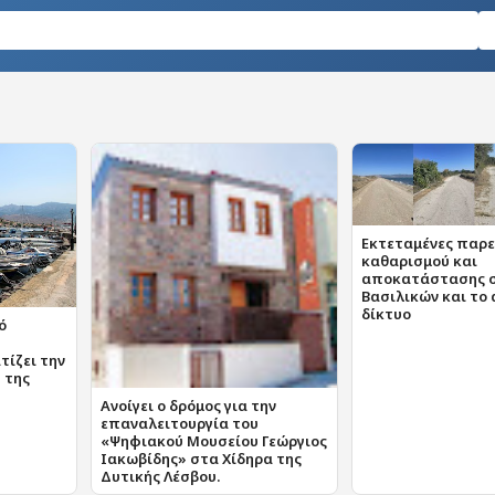
Εκτεταμένες παρε
καθαρισμού και
αποκατάστασης σ
Βασιλικών και το 
δίκτυο
ό
τίζει την
 της
Ανοίγει ο δρόμος για την
επαναλειτουργία του
«Ψηφιακού Μουσείου Γεώργιος
Ιακωβίδης» στα Χίδηρα της
Δυτικής Λέσβου.