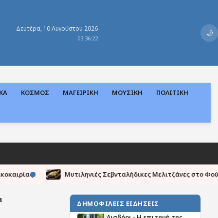
Δευτέρα, 10 Αυγούστου 2026
🌙
03:36:22
ΚΑ
ΚΟΣΜΟΣ
ΜΑΓΕΙΡΙΚΗ
ΜΟΥΣΙΚΗ
ΠΟΛΙΤΙΚΗ
●
Μυτιληνιές Σεβνταλήδικες Μελιτζάνες στο Φούρνο
Πρόγνωσ
α
ΔΗΜΟΦΙΛΕΙΣ ΕΙΔΗΣΕΙΣ
Λισβόρι - Η επιτομή της