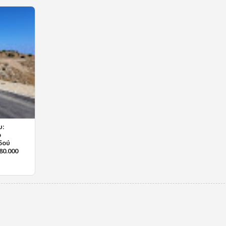
υ:
ο
δού
80.000