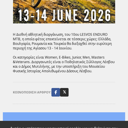
Η Διεθνή αθλητική διοργάνωση, του 10ου LESVOS ENDURO
MTB, η οποία φέτος επεκτείνεται σε τέσσερις χώρες: Ελλάδα,
Βουλγαρία, Ρουμανία και Τουρκία θα διεξαχθεί στην ευρύτερη
περιοχή της Αγίασου 13 - 14 Ιουνίου.
Οι κατηγορίες είναι Women, E-Bikes, Junior, Men, Masters
&Veterans. Διοργανωτές είναι ο Ποδηλατικός Σύλλογος Λέσβου
και ο Δήμος Μυτιλήνης, με την υποστήριξη του Μουσείου
Φυσικής Ιστορίας Απολιθωμένου Δάσους Λέσβου.
ΚΟΙΝΟΠΟΙΗΣΗ ΑΡΘΡΟΥ:
𝕏