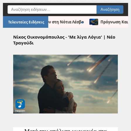
●
θρύλου των κουρσάρων στη Νότια Λέσβο
Πρόγνωση Καιρού Λέ
Τελευταίες Ειδήσεις
Νίκος Οικονομόπουλος - 'Με λίγα Λόγια' | Νέο
Τραγούδι