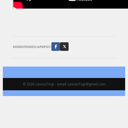
ΚΟΙΝΟΠΟΙΗΣΗ ΑΡΘΡΟΥ:
𝕏
©
2026 LesvosTV.gr - email: LesvosTvgr@gmail.com