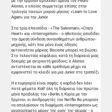
με την Ερμίνα» εμπλέκει άμεσα τον Pedro 
Alonso, ο οποίος συμμετείχε επίσης στην 
τριλογία ταινιών μικρού μήκους «Learn to Love 
Again» για την Junior. 
Στα τρία επεισόδια - «The Salesman», «Crazy 
Heart» και «Interrogation» - ο ηθοποιός αποδίδει 
την άμεση σύνδεση συναισθημάτων ανθρώπου-
μηχανής, κάτι που μόνο ένας οδηγός 
αυτοκινήτου μάρκας Biscione μπορεί να βιώσει. 
Στο τελευταίο κεφάλαιο, κατά τη διάρκεια μιας 
δοκιμής με ανιχνευτή ψεύδους, ο Alonso 
αντιστέκεται σε κάθε ερέθισμα μέχρι να 
εμφανιστεί το κλειδί για μια Junior στο τραπέζι. 
Η ετυμηγορία είναι σαφής: η καρδιά δεν λέει 
ποτέ ψέματα. Καθ' όλη τη διάρκεια του πρώτου 
μήνα προβολής του «Berlin, η Κυρία με την 
Ερμίνα», οι συνδρομητές του Netflix θα μπορούν 
να απολαύσουν τη διαφήμιση «Interrogation» ως 
αναπόσπαστο μέρος της ροής της σειράς - ο 