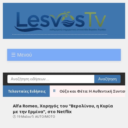
☰ Μενού
Αναζήτηση ειδήσεων
⏸
●
ες Σαγανάκι με Ούζο και Φέτα: Η Αυθεντική Συνταγή της Λέσβου
Τελευταίες Ειδήσεις
Alfa Romeo, Χορηγός του "Βερολίνου, η Κυρία
με την Ερμίνα", στο Netflix
🕐 19 Μαΐου
📁
AUTO/MOTO