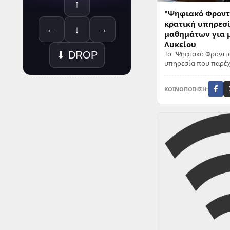
↑
"Ψηφιακό Φροντ
κρατική υπηρεσί
←
↓
→
μαθημάτων για 
Λυκείου
⬇ DROP
Το "Ψηφιακό Φροντισ
υπηρεσία που παρέχε
ίναι μια καινοτόμο
σχεδιασμέν...
ΚΟΙΝΟΠΟΙΗΣΗ: