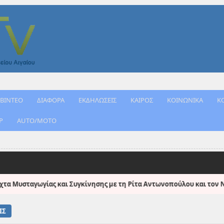
ΒΙΝΤΕΟ
ΔΙΑΦΟΡΑ
ΕΚΔΗΛΩΣΕΙΣ
ΚΑΙΡΟΣ
ΚΟΙΝΩΝΙΚΑ
Κ
Ρ
AUTO/MOTO
●
με τη Ρίτα Αντωνοπούλου και τον Νεοκλή Νεοφυτίδη
Εκτετ
ΙΣ