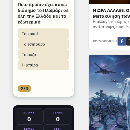
Ποιο προϊόν έχει κάνει
Η ΩΡΑ ΑΛΛΑΞΕ: Ο
διάσημο το Πλωμάρι σε
Μετακίνηση των
όλη την Ελλάδα και το
Η αλλαγή της ώρας, 
εξωτερικό;
αντίστροφα, είναι έ
δύο φορές τον χρόνο
Το κρασί
ζωής ...
ΚΟΙΝΟΠΟΙΗΣΗ:
Το τσίπουρο
Το ούζο
Η μπύρα
0 / 5
SCORE
LINES
0
0
LEVEL
BEST