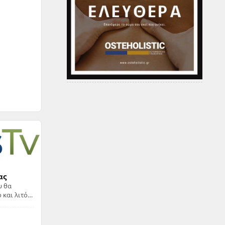
ας
υ θα
 με την