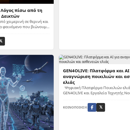
 Λόγος πίσω από τη
 Δεικτών
από χειμερινή σε θερινή και
να φαινόμενο που βιώνουμε
 και αποτελεί μέρος της
𝕏
GEN4OLIVE: Πλατφόρμα και AI
αναγνώριση ποικιλιών και α
ελιάς
Ψηφιακή Πλατφόρμα Ποικιλιών ελιά
GEN4OLIVE και Εργαλεία Τεχνητής Ν
για την Αναγνώριση Ποικιλιών και Α
της Ελιάς Σε ένα s...
ΚΟΙΝΟΠΟΙΗΣΗ:
𝕏