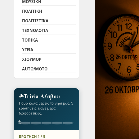
ΜΟΥΣΙΚΗ
ΠΟΛΙΤΙΚΗ
ΠΟΛΙΤΙΣΤΙΚΑ
ΤΕΧΝΟΛΟΓΙΑ
ΤΟΠΙΚΑ
ΥΓΕΙΑ
ΧΙΟΥΜΟΡ
AUTO/MOTO
⛵
Trivia Λέσβου
Πόσο καλά ξέρεις το νησί μας; 5
ερωτήσεις, κάθε μέρα
διαφορετικές.
⛵
ΕΡΩΤΗΣΗ 1 / 5