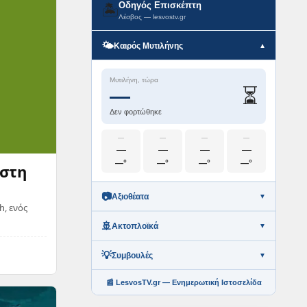
Οδηγός Επισκέπτη
🏝️
Λέσβος — lesvostv.gr
🌤️
Καιρός Μυτιλήνης
▼
Μυτιλήνη, τώρα
⏳
—
Δεν φορτώθηκε
—
—
—
—
—
—
—
—
—°
—°
—°
—°
 στη
📷
Αξιοθέατα
▼
h, ενός
🚢
Ακτοπλοϊκά
▼
💡
Συμβουλές
▼
📰 LesvosTV.gr — Ενημερωτική Ιστοσελίδα