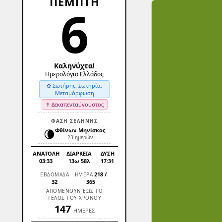
ΠΕΜΠΤΗ
6
Καληνύχτα!
Ημερολόγιο Ελλάδος
✿ Σωτήρης, Σωτηρία,
Μεταμόρφωση
✝ Δεκαπενταύγουστος
ΦΑΣΗ ΣΕΛΗΝΗΣ
🌘
Φθίνων Μηνίσκος
23 ημερών
ΑΝΑΤΟΛΗ
ΔΙΑΡΚΕΙΑ
ΔΥΣΗ
03:33
13ω 58λ
17:31
218
/
ΕΒΔΟΜΑΔΑ
ΗΜΕΡΑ
32
365
ΑΠΟΜΕΝΟΥΝ ΕΩΣ ΤΟ
ΤΕΛΟΣ ΤΟΥ ΧΡΟΝΟΥ
147
ΗΜΕΡΕΣ