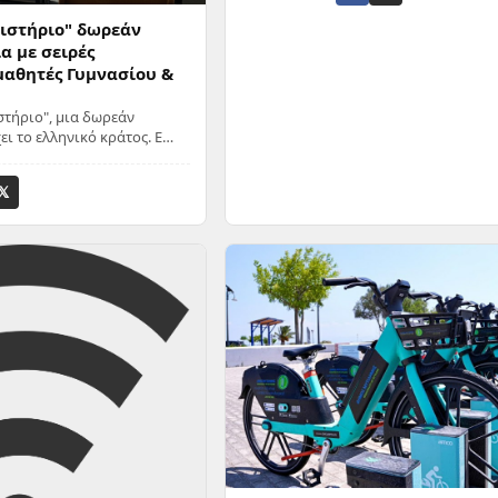
ιστήριο" δωρεάν
α με σειρές
μαθητές Γυμνασίου &
τήριο", μια δωρεάν
ι το ελληνικό κράτος. Ε
ς ψηφιακή πλατφόρμα,
𝕏