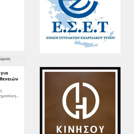
 για
σθενειών
ς
οημοσύνης
σθενειών