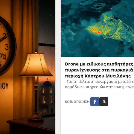
Drone με ειδικούς αισθητήρες
πυρανίχνευσης στη πυρκαγιά
περιοχή Κάστρου Μυτιλήνης
Για τη βέλτιστη συνεργασία μεταξύ 
αρμόδιων υπηρεσιών στην αντιμετώπ
πυρκαγιάς στην περιοχή Κάστρου Μυ
Διεύθυνση Πολιτ...
ΚΟΙΝΟΠΟΙΗΣΗ:
𝕏