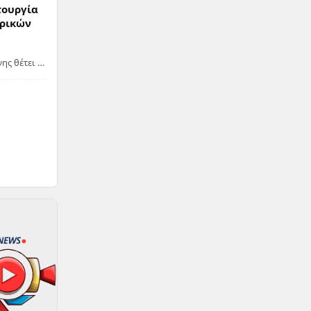
τουργία
τρικών
ης θέτει σε
 ηλε...