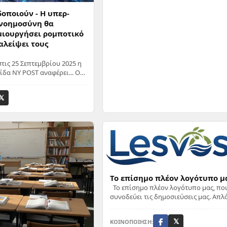
δοποιούν - Η υπερ-
 νοημοσύνη θα
μιουργήσει ρομποτικό
αλείψει τους
τις 25 Σεπτεμβρίου 2025 η
ίδα NY POST αναφέρει... Οι
ς» ίσως να είναι πιο κοντά
𝕏
Το επίσημο πλέον λογότυπο μ
Το επίσημο πλέον λογότυπο μας, πο
συνοδεύει τις δημοσιεύσεις μας. Απλό και λιτό
αντιπροσωπεύει εμας και το νησί μας
θάλασσα κα...
ΚΟΙΝΟΠΟΙΗΣΗ:
𝕏