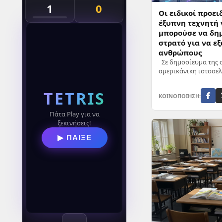
1
0
Οι ειδικοί προει
έξυπνη τεχνητή
μπορούσε να δη
στρατό για να εξ
ανθρώπους
Σε δημοσίευμα της σ
αμερικάνικη ιστοσελ
ταινίες «Εξολοθρευτή
...
TETRIS
ΚΟΙΝΟΠΟΙΗΣΗ:
Πάτα Play για να
ξεκινήσεις!
▶ ΠΑΙΞΕ