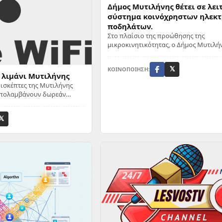
Δήμος Μυτιλήνης θέτει σε λει
σύστημα κοινόχρηστων ηλεκ
ποδηλάτων.
Στο πλαίσιο της προώθησης της
μικροκινητικότητας, ο Δήμος Μυτιλήν
λειτουργία ένα σύστημα κοινόχρηστων
ΚΟΙΝΟΠΟΙΗΣΗ:
𝕏
 λιμάνι Μυτιλήνης
πισκέπτες της Μυτιλήνης
απολαμβάνουν δωρεάν
στο Internet μέσω WiFi
𝕏