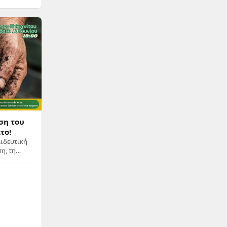
ση του
το!
αιδευτική
η, τη
ς βιώσιμες