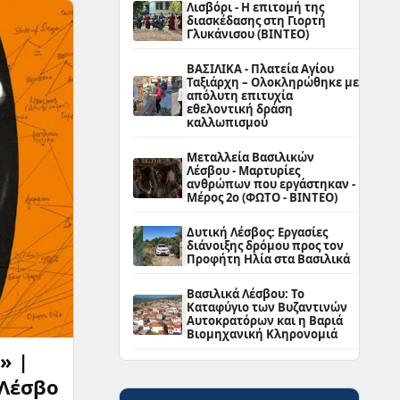
Λισβόρι - Η επιτομή της
διασκέδασης στη Γιορτή
Γλυκάνισου (ΒΙΝΤΕΟ)
ΒΑΣΙΛΙΚΑ - Πλατεία Αγίου
Ταξιάρχη – Ολοκληρώθηκε με
απόλυτη επιτυχία
εθελοντική δράση
καλλωπισμού
Μεταλλεία Βασιλικών
Λέσβου - Μαρτυρίες
ανθρώπων που εργάστηκαν -
Μέρος 2ο (ΦΩΤΟ - ΒΙΝΤΕΟ)
Δυτική Λέσβος: Εργασίες
διάνοιξης δρόμου προς τον
Προφήτη Ηλία στα Βασιλικά
Βασιλικά Λέσβου: Το
Καταφύγιο των Βυζαντινών
Αυτοκρατόρων και η Βαριά
Βιομηχανική Κληρονομιά
» |
 Λέσβο