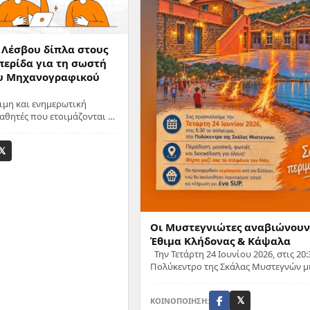
 Λέσβου δίπλα στους
περίδα για τη σωστή
υ Μηχανογραφικού
ιμη και ενημερωτική
αθητές που ετοιμάζονται να
μεγάλο βήμα προς την
𝕏
Οι Μυστεγνιώτες αναβιώνουν
Έθιμα Κλήδονας & Κάψαλα
Την Τετάρτη 24 Ιουνίου 2026, στις 20:30 
Πολύκεντρο της Σκάλας Μυστεγνών μ
ξεχωριστή εκδήλωση. Μια υπέροχη β
γεμάτη ζωντανά παρ...
ΚΟΙΝΟΠΟΙΗΣΗ:
𝕏