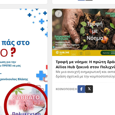
Τροφή με νόημα: Η πρώτη δρά
Ailios Hub ξεκινά στον Πολιχνί
Με μια ανοιχτή ενημερωτική και εκπ
δράση σχετικά με την κομποστοποίησ
μείωση της σπατάλης τροφίμων και τι
πρακτικές ...
ΚΟΙΝΟΠΟΙΗΣΗ:
𝕏