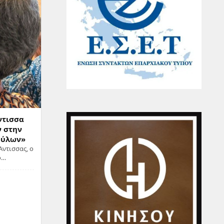
ντισσα
ν στην
φύλων»
ντισσας, ο
ο