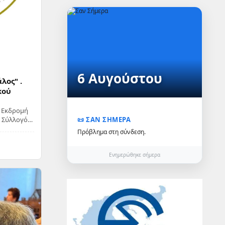
6 Αυγούστου
λος" .
κού
. Εκδρομή
📜 ΣΑΝ ΣΗΜΕΡΑ
 Σύλλογός
 εξόρμη...
Πρόβλημα στη σύνδεση.
Ενημερώθηκε σήμερα