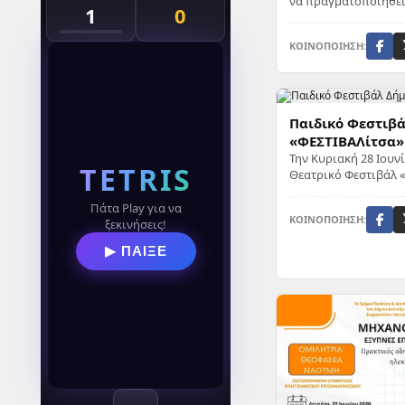
να πραγματοποιηθεί
1
0
Μουσικό Σχολείο Δυτικής Λ
μια μεγάλη...
ΚΟΙΝΟΠΟΙΗΣΗ:
Παιδικό Φεστιβ
«ΦΕΣΤΙΒΑΛίτσα»
Την Κυριακή 28 Ιουν
TETRIS
Θεατρικό Φεστιβάλ 
Μυτιλήνης, με δύο π
και την Τετ...
Πάτα Play για να
ΚΟΙΝΟΠΟΙΗΣΗ:
ξεκινήσεις!
▶ ΠΑΙΞΕ