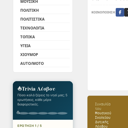
ΜΟΥΣΙΚΗ
το σπίτι, ο Πολιχνίτ
για ...
ΠΟΛΙΤΙΚΗ
ΚΟΙΝΟΠΟΙΗΣΗ:
ΠΟΛΙΤΙΣΤΙΚΑ
ΤΕΧΝΟΛΟΓΙΑ
ΤΟΠΙΚΑ
ΥΓΕΙΑ
ΧΙΟΥΜΟΡ
AUTO/MOTO
⛵
Trivia Λέσβου
Πόσο καλά ξέρεις το νησί μας; 5
ερωτήσεις, κάθε μέρα
διαφορετικές.
⛵
ΕΡΩΤΗΣΗ 1 / 5