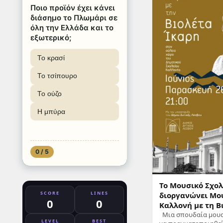
Ποιο προϊόν έχει κάνει
διάσημο το Πλωμάρι σε
όλη την Ελλάδα και το
εξωτερικό;
Το κρασί
Το τσίπουρο
Το ούζο
Η μπύρα
0 / 5
Το Μουσικό Σχολ
SCORE
LINES
διοργανώνει Μο
0
0
Καλλονή με τη Β
Μια σπουδαία μουσ
LEVEL
BEST