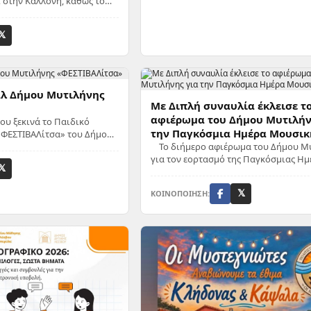
 στην Καλλονή, καθώς το
έσβου διοργανώνει
𝕏
άλ Δήμου Μυτιλήνης
Με Διπλή συναυλία έκλεισε τ
αφιέρωμα του Δήμου Μυτιλήν
ίου ξεκινά το Παιδικό
την Παγκόσμια Ημέρα Μουσικ
«ΦΕΣΤΙΒΑΛίτσα» του Δήμου
αραστάσεις κάθε ημέρα έως
Το διήμερο αφιέρωμα του Δήμου Μ
για τον εορτασμό της Παγκόσμιας Ημ
𝕏
Μουσικής ολοκληρώθηκε το βράδυ τ
Κυριακής 21 Ιουνίου με...
ΚΟΙΝΟΠΟΙΗΣΗ:
𝕏