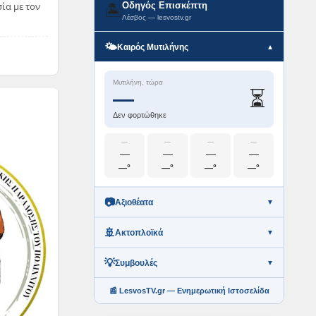
ία με τον
Οδηγός Επισκέπτη
🏝️
Λέσβος — lesvostv.gr
🌤️
Καιρός Μυτιλήνης
▼
Μυτιλήνη, τώρα
⏳
—
Δεν φορτώθηκε
—
—
—
—
—
—
—
—
—°
—°
—°
—°
📷
Αξιοθέατα
▼
🚢
Ακτοπλοϊκά
▼
💡
Συμβουλές
▼
📰 LesvosTV.gr — Ενημερωτική Ιστοσελίδα