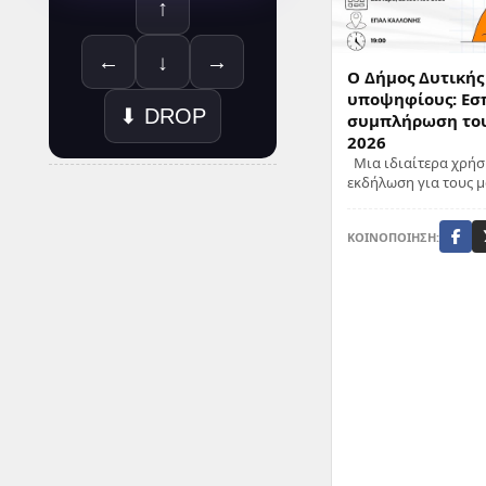
↑
←
↓
→
Ο Δήμος Δυτικής
υποψηφίους: Εσ
⬇ DROP
συμπλήρωση το
2026
Μια ιδιαίτερα χρήσ
εκδήλωση για τους μ
κάνουν το επόμενο 
τριτοβάθμια εκπ...
ΚΟΙΝΟΠΟΙΗΣΗ: