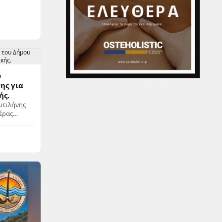
ο
ης για
ής.
υτιλήνης
έρας
ης