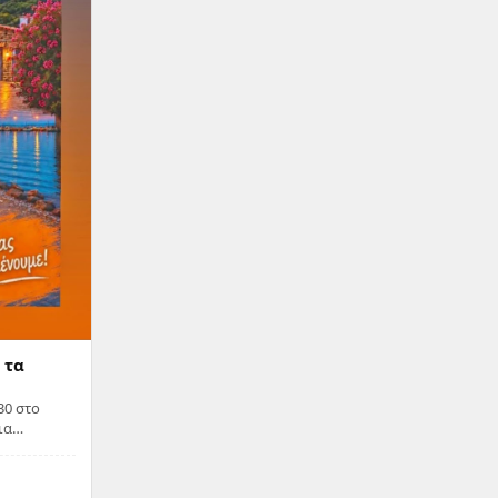
 τα
στο
ια
ραδιά