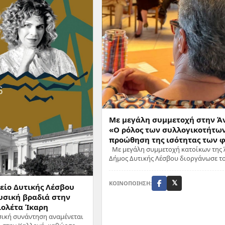
Με μεγάλη συμμετοχή στην Ά
«Ο ρόλος των συλλογικοτήτω
προώθηση της ισότητας των 
Με μεγάλη συμμετοχή κατοίκων της Ά
Δήμος Δυτικής Λέσβου διοργάνωσε τ
περασμένο Σάββατο, 20 Ιουνίου 2026,
εργαστήριο στην αίθουσ...
ΚΟΙΝΟΠΟΙΗΣΗ:
𝕏
είο Δυτικής Λέσβου
υσική βραδιά στην
ιολέτα Ίκαρη
ική συνάντηση αναμένεται