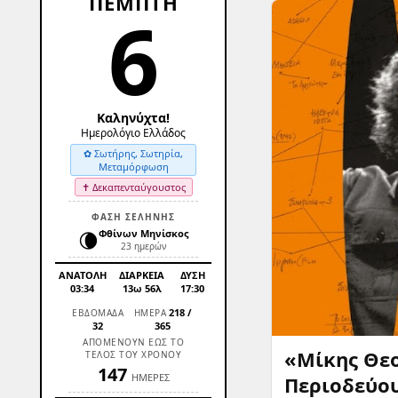
ΠΕΜΠΤΗ
6
Καληνύχτα!
Ημερολόγιο Ελλάδος
✿ Σωτήρης, Σωτηρία,
Μεταμόρφωση
✝ Δεκαπενταύγουστος
ΦΑΣΗ ΣΕΛΗΝΗΣ
🌘
Φθίνων Μηνίσκος
23 ημερών
ΑΝΑΤΟΛΗ
ΔΙΑΡΚΕΙΑ
ΔΥΣΗ
03:34
13ω 56λ
17:30
218
/
ΕΒΔΟΜΑΔΑ
ΗΜΕΡΑ
32
365
ΑΠΟΜΕΝΟΥΝ ΕΩΣ ΤΟ
«Μίκης Θεο
ΤΕΛΟΣ ΤΟΥ ΧΡΟΝΟΥ
147
ΗΜΕΡΕΣ
Περιοδεύου