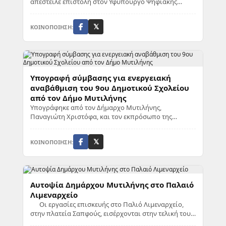
απέστειλε επιστολή στον Υφυπουργό Ψηφιακής
Διακυβέρνησης, Χρήστο Δερμεντζόπουλο,
εκφράζοντας ανη...
ΚΟΙΝΟΠΟΙΗΣΗ:
𝕏
Υπογραφή σύμβασης για ενεργειακή
αναβάθμιση του 9ου Δημοτικού Σχολείου
από τον Δήμο Μυτιλήνης
Υπογράφηκε από τον Δήμαρχο Μυτιλήνης,
Παναγιώτη Χριστόφα, και τον εκπρόσωπο της
αναδόχου εταιρείας, παρουσία του Αντιδημάρχου
Παιδείας και Δ...
ΚΟΙΝΟΠΟΙΗΣΗ:
𝕏
Αυτοψία Δημάρχου Μυτιλήνης στο Παλαιό
Λιμεναρχείο
Οι εργασίες επισκευής στο Παλιό Λιμεναρχείο,
στην πλατεία Σαπφούς, εισέρχονται στην τελική τους
φάση. Το πρωί της Παρασκευής, 29 Μαΐο...