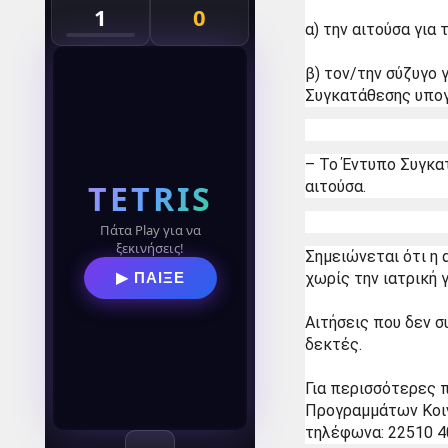
1
0
α) την αιτούσα για 
β) τον/την σύζυγο γ
Συγκατάθεσης υπογ
– Το Έντυπο Συγκατ
TETRIS
αιτούσα.
Πάτα Play για να
ξεκινήσεις!
Σημειώνεται ότι η 
χωρίς την ιατρική 
▶ ΠΑΙΞΕ
Αιτήσεις που δεν σ
δεκτές.
Για περισσότερες 
Προγραμμάτων Κοινω
τηλέφωνα: 22510 4