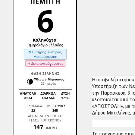
ΠΕΜΠΤΗ
6
Καληνύχτα!
Ημερολόγιο Ελλάδος
✿ Σωτήρης, Σωτηρία,
Μεταμόρφωση
✝ Δεκαπενταύγουστος
ΦΑΣΗ ΣΕΛΗΝΗΣ
🌘
Φθίνων Μηνίσκος
Η υποβολή αιτήσεω
23 ημερών
Υποστήριξη των Νε
την Παρασκευή, 3 Ι
ΑΝΑΤΟΛΗ
ΔΙΑΡΚΕΙΑ
ΔΥΣΗ
03:34
13ω 56λ
17:30
υλοποιείται από τ
«ΑΠΟΣΤΟΛΗ», με τη
218
/
ΕΒΔΟΜΑΔΑ
ΗΜΕΡΑ
32
365
Δήμου Μυτιλήνης, 
ΑΠΟΜΕΝΟΥΝ ΕΩΣ ΤΟ
ΤΕΛΟΣ ΤΟΥ ΧΡΟΝΟΥ
147
ΗΜΕΡΕΣ
Το πρόγραμμα απευ