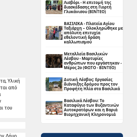
Λισβόρι - Η επιτομή της
διασκέδασης στη Γιορτή
Γλυκάνισου (ΒΙΝΤΕΟ)
ΒΑΣΙΛΙΚΑ - Πλατεία Αγίου
Ταξιάρχη – Ολοκληρώθηκε με
απόλυτη επιτυχία
εθελοντική δράση
καλλωπισμού
Μεταλλεία Βασιλικών
Λέσβου - Μαρτυρίες
ανθρώπων που εργάστηκαν -
Μέρος 2ο (ΦΩΤΟ - ΒΙΝΤΕΟ)
Δυτική Λέσβος: Εργασίες
α, Υλική 
διάνοιξης δρόμου προς τον
ται από 
Προφήτη Ηλία στα Βασιλικά
 
Βασιλικά Λέσβου: Το
 
Καταφύγιο των Βυζαντινών
 του 
Αυτοκρατόρων και η Βαριά
Βιομηχανική Κληρονομιά
ν Δήμο 