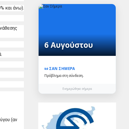
% και άνω).
νάθεσης 
6 Αυγούστου
.
📜 ΣΑΝ ΣΗΜΕΡΑ
Πρόβλημα στη σύνδεση.
Ενημερώθηκε σήμερα
γου (αν 