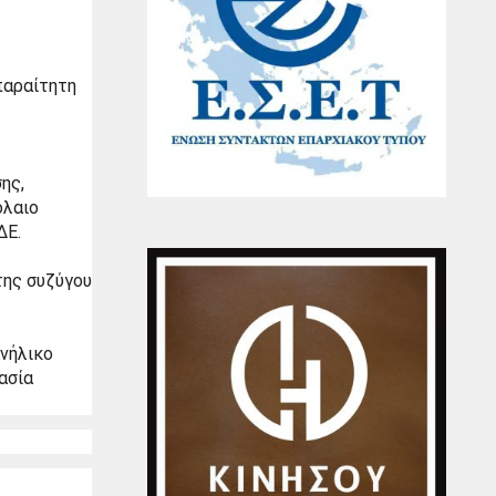
αραίτητη 
ς, 
λαιο 
ΔΕ.
ης συζύγου 
νήλικο 
σία 