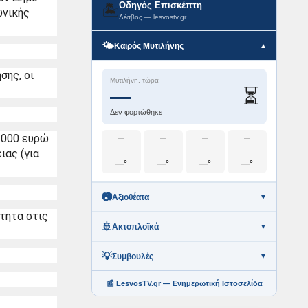
Οδηγός Επισκέπτη
🏝️
νικής 
Λέσβος — lesvostv.gr
🌤️
Καιρός Μυτιλήνης
▼
ης, οι 
Μυτιλήνη, τώρα
⏳
—
Δεν φορτώθηκε
.000 ευρώ 
—
—
—
—
—
—
—
—
ας (για 
—°
—°
—°
—°
📷
Αξιοθέατα
▼
ητα στις 
🚢
Ακτοπλοϊκά
▼
💡
Συμβουλές
▼
📰 LesvosTV.gr — Ενημερωτική Ιστοσελίδα