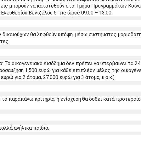
ήσεις μπορούν να κατατεθούν στο Τμήμα Προγραμμάτων Κοινω
 Ελευθερίου Βενιζέλου 5, τις ώρες 09:00 – 13:00.
ν δικαιούχων θα ληφθούν υπόψη, μέσω συστήματος μοριοδότησ
τες:
α: Το οικογενειακό εισόδημα δεν πρέπει να υπερβαίνει τα 24
προσαύξηση 1.500 ευρώ για κάθε επιπλέον μέλος της οικογένει
ευρώ για 2 άτομα, 27.000 ευρώ για 3 άτομα, κ.ο.κ.).
τα παραπάνω κριτήρια, η ενίσχυση θα δοθεί κατά προτεραιότ
πολλά ανήλικα παιδιά.