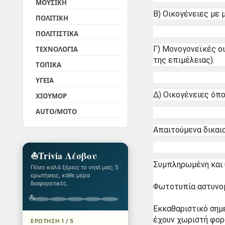
ΜΟΥΣΙΚΗ
Β) Οικογένειες με 
ΠΟΛΙΤΙΚΗ
ΠΟΛΙΤΙΣΤΙΚΑ
Γ) Μονογονεϊκές οι
ΤΕΧΝΟΛΟΓΙΑ
της επιμέλειας).
ΤΟΠΙΚΑ
ΥΓΕΙΑ
Δ) Οικογένειες όπου
ΧΙΟΥΜΟΡ
AUTO/MOTO
Απαιτούμενα δικαι
⛵
Trivia Λέσβου
Συμπληρωμένη και υ
Πόσο καλά ξέρεις το νησί μας; 5
ερωτήσεις, κάθε μέρα
διαφορετικές.
Φωτοτυπία αστυνομ
⛵
Εκκαθαριστικό σημε
έχουν χωριστή φορ
ΕΡΩΤΗΣΗ 1 / 5