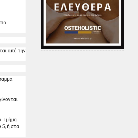
πο 
αι από την 
ραμμα 
ίνονται 
 Τμήμα 
, ή στα 