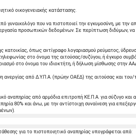
ητικό οικογενειακής κατάστασης.
πό γυναικολόγο που να πιστοποιεί την εγκυμοσύνη, με την απ
ξεργασία προσωπικών δεδομένων. Σε περίπτωση διδύμων, να 
ς κατοικίας, όπως αντίγραφο λογαριασμού ρεύματος, ύδρευση
ηλεφωνίας στο όνομα της αιτούσας/συζύγου, ή έγκυρο συμβό
ριασμό στο όνομα του ιδιοκτήτη, ή δήλωση μίσθωσης στην ΑΑ
ανεργίας από Δ.Υ.Π.Α. (πρώην ΟΑΕΔ) της αιτούσας και του/τ
ικό αναπηρίας από αρμόδια επιτροπή ΚΕ.Π.Α. για σύζυγο και α
απηρία 80% και άνω, με την αντίστοιχη συναίνεση για επεξεργα
ένων).
τάθεσης για το πιστοποιητικό αναπηρίας υπογράφεται από: