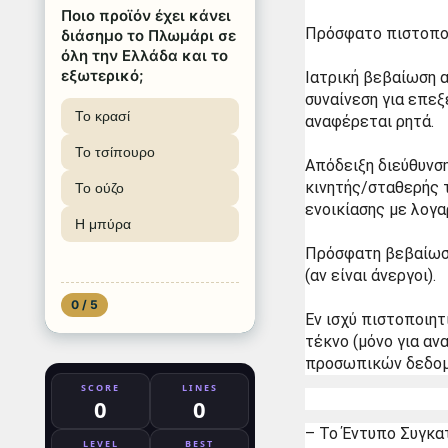
Ποιο προϊόν έχει κάνει
Πρόσφατο πιστοποι
διάσημο το Πλωμάρι σε
όλη την Ελλάδα και το
εξωτερικό;
Ιατρική βεβαίωση α
συναίνεση για επε
Το κρασί
αναφέρεται ρητά.
Το τσίπουρο
Απόδειξη διεύθυνση
κινητής/σταθερής τ
Το ούζο
ενοικίασης με λογα
Η μπύρα
Πρόσφατη βεβαίωση 
(αν είναι άνεργοι).
0 / 5
Εν ισχύ πιστοποιητ
τέκνο (μόνο για αν
προσωπικών δεδομ
SCORE
LINES
0
0
– Το Έντυπο Συγκα
LEVEL
BEST