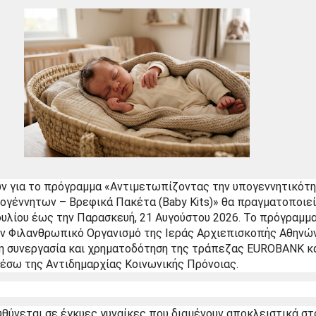
ν για το πρόγραμμα «Αντιμετωπίζοντας την υπογεννητικότητ
ογέννητων – Βρεφικά Πακέτα (Baby Kits)» θα πραγματοποιεί
ουλίου έως την Παρασκευή, 21 Αυγούστου 2026. Το πρόγραμμα
ον Φιλανθρωπικό Οργανισμό της Ιεράς Αρχιεπισκοπής Αθηνών
 συνεργασία και χρηματοδότηση της τράπεζας EUROBANK και
μέσω της Αντιδημαρχίας Κοινωνικής Πρόνοιας.
θύνεται σε έγκυες γυναίκες που διαμένουν αποκλειστικά στο